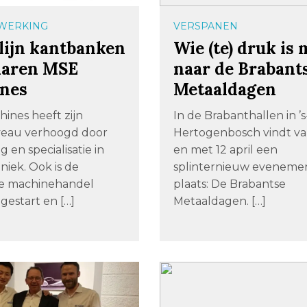
WERKING
VERSPANEN
lijn kantbanken
Wie (te) druk is
haren MSE
naar de Brabant
nes
Metaaldagen
ines heeft zijn
In de Brabanthallen in ’s
veau verhoogd door
Hertogenbosch vindt va
g en specialisatie in
en met 12 april een
niek. Ook is de
splinternieuw eveneme
e machinehandel
plaats: De Brabantse
gestart en […]
Metaaldagen. […]