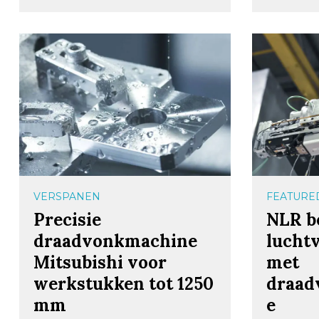
VERSPANEN
FEATURE
Precisie
NLR b
draadvonkmachine
lucht
Mitsubishi voor
met
werkstukken tot 1250
draad
mm
e