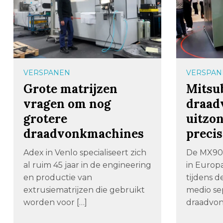
VERSPANEN
VERSPAN
Grote matrijzen
Mitsub
vragen om nog
draad
grotere
uitzon
draadvonkmachines
precis
Adex in Venlo specialiseert zich
De MX900
al ruim 45 jaar in de engineering
in Europ
en productie van
tijdens d
extrusiematrijzen die gebruikt
medio se
worden voor […]
draadvon