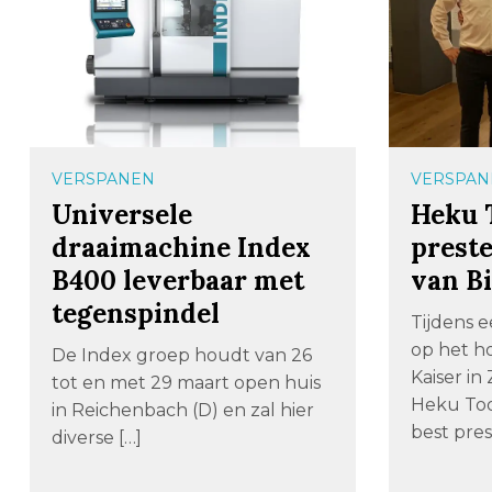
VERSPANEN
VERSPAN
Universele
Heku 
draaimachine Index
prest
B400 leverbaar met
van Bi
tegenspindel
Tijdens 
op het h
De Index groep houdt van 26
Kaiser in
tot en met 29 maart open huis
Heku Too
in Reichenbach (D) en zal hier
best pres
diverse […]