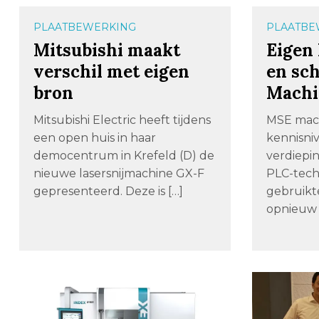
PLAATBEWERKING
PLAATBE
Mitsubishi maakt
Eigen 
verschil met eigen
en sc
bron
Machi
Mitsubishi Electric heeft tijdens
MSE mach
een open huis in haar
kennisni
democentrum in Krefeld (D) de
verdiepin
nieuwe lasersnijmachine GX-F
PLC-tech
gepresenteerd. Deze is […]
gebruikt
opnieuw 