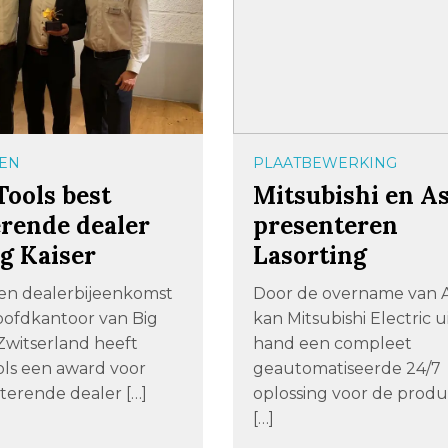
EN
PLAATBEWERKING
Tools best
Mitsubishi en A
erende dealer
presenteren
g Kaiser
Lasorting
een dealerbijeenkomst
Door de overname van 
oofdkantoor van Big
kan Mitsubishi Electric u
 Zwitserland heeft
hand een compleet
ls een award voor
geautomatiseerde 24/7
terende dealer […]
oplossing voor de produ
[…]