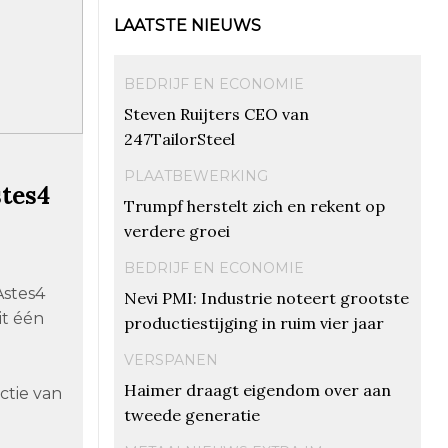
LAATSTE NIEUWS
BEDRIJF EN ECONOMIE
Steven Ruijters CEO van
247TailorSteel
PLAATBEWERKING
stes4
Trumpf herstelt zich en rekent op
verdere groei
BEDRIJF EN ECONOMIE
Astes4
Nevi PMI: Industrie noteert grootste
it één
productiestijging in ruim vier jaar
VERSPANEN
Haimer draagt eigendom over aan
ctie van
tweede generatie