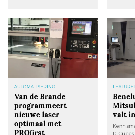
AUTOMATISERING
FEATURE
Van de Brande
Benel
programmeert
Mitsub
nieuwe laser
valt i
optimaal met
Kennism
PROfirst
D-Cubes 