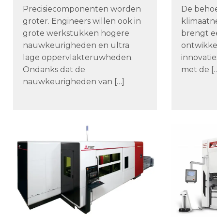
Precisiecomponenten worden
De behoe
groter. Engineers willen ook in
klimaatn
grote werkstukken hogere
brengt ee
nauwkeurigheden en ultra
ontwikke
lage oppervlakteruwheden.
innovatie
Ondanks dat de
met de [
nauwkeurigheden van […]