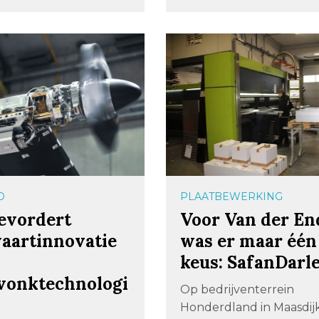
D
PLAATBEWERKING
evordert
Voor Van der En
vaartinnovatie
was er maar één
keus: SafanDarl
vonktechnologi
Op bedrijventerrein
Honderdland in Maasdijk