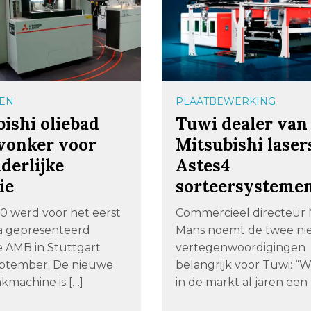
EN
PLAATBEWERKING
ishi oliebad
Tuwi dealer van
vonker voor
Mitsubishi laser
derlijke
Astes4
ie
sorteersysteme
 werd voor het eerst
Commercieel directeur
a gepresenteerd
Mans noemt de twee n
e AMB in Stuttgart
vertegenwoordigingen
ptember. De nieuwe
belangrijk voor Tuwi: “W
kmachine is […]
in de markt al jaren een 