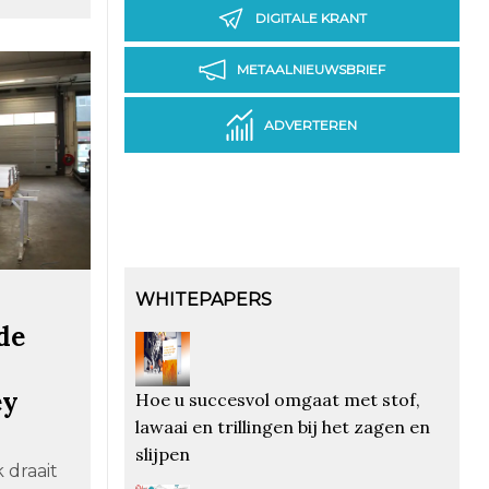
DIGITALE KRANT
METAALNIEUWSBRIEF
ADVERTEREN
WHITEPAPERS
de
ey
Hoe u succesvol omgaat met stof,
lawaai en trillingen bij het zagen en
slijpen
 draait