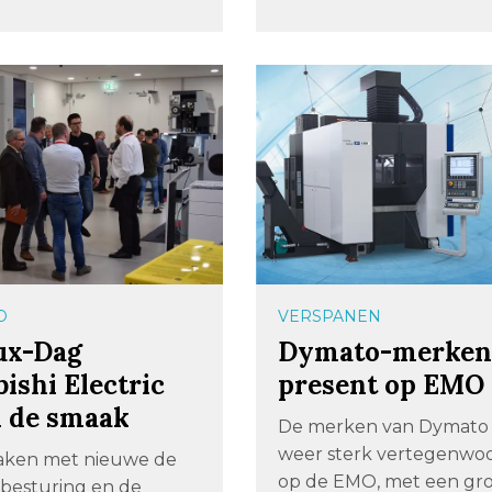
D
VERSPANEN
ux-Dag
Dymato-merke
ishi Electric
present op EMO
n de smaak
De merken van Dymato 
weer sterk vertegenwo
aken met nieuwe de
op de EMO, met een gr
besturing en de