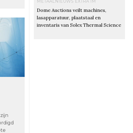
METAALNIEUWS EXTRA IM
Dome Auctions veilt machines,
lasapparatuur, plaatstaal en
inventaris van Solex Thermal Science
n
zijn
ordigd
ote