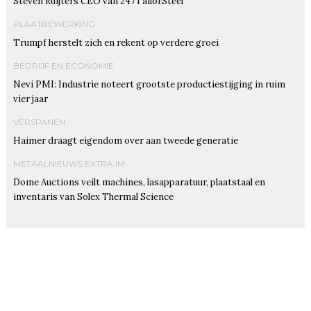
Steven Ruijters CEO van 247TailorSteel
PLAATBEWERKING
Trumpf herstelt zich en rekent op verdere groei
BEDRIJF EN ECONOMIE
Nevi PMI: Industrie noteert grootste productiestijging in ruim
vier jaar
VERSPANEN
Haimer draagt eigendom over aan tweede generatie
METAALNIEUWS EXTRA IM
Dome Auctions veilt machines, lasapparatuur, plaatstaal en
inventaris van Solex Thermal Science