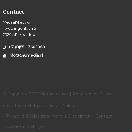
Contact
MetaalNieuws
Tweelingenlaan 51
7324 AP Apeldoorn
+31 (0)55 – 360 1060
info@54umedia.nl
© Copyright 2026 Metaalnieuws | Powered by
iClicks
Adverteren MetaalNieuws
Colofon
Privacy & Cookiestatement
Disclaimer
Contact
Cookies instellingen