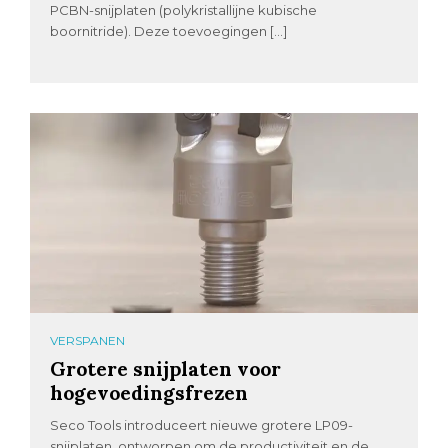
PCBN-snijplaten (polykristallijne kubische
boornitride). Deze toevoegingen […]
VERSPANEN
Grotere snijplaten voor
hogevoedingsfrezen
Seco Tools introduceert nieuwe grotere LP09-
snijplaten, ontworpen om de productiviteit en de