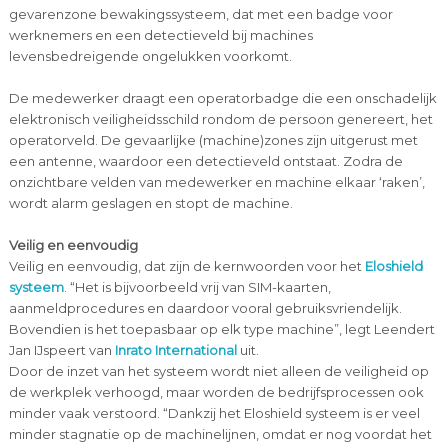
gevarenzone bewakingssysteem, dat met een badge voor
werknemers en een detectieveld bij machines
levensbedreigende ongelukken voorkomt.
De medewerker draagt een operatorbadge die een onschadelijk
elektronisch veiligheidsschild rondom de persoon genereert, het
operatorveld. De gevaarlijke (machine)zones zijn uitgerust met
een antenne, waardoor een detectieveld ontstaat. Zodra de
onzichtbare velden van medewerker en machine elkaar ‘raken’,
wordt alarm geslagen en stopt de machine.
Veilig en eenvoudig
Veilig en eenvoudig, dat zijn de kernwoorden voor het
Eloshield
systeem
. “Het is bijvoorbeeld vrij van SIM-kaarten,
aanmeldprocedures en daardoor vooral gebruiksvriendelijk.
Bovendien is het toepasbaar op elk type machine”, legt Leendert
Jan IJspeert van
Inrato International
uit.
Door de inzet van het systeem wordt niet alleen de veiligheid op
de werkplek verhoogd, maar worden de bedrijfsprocessen ook
minder vaak verstoord. “Dankzij het Eloshield systeem is er veel
minder stagnatie op de machinelijnen, omdat er nog voordat het