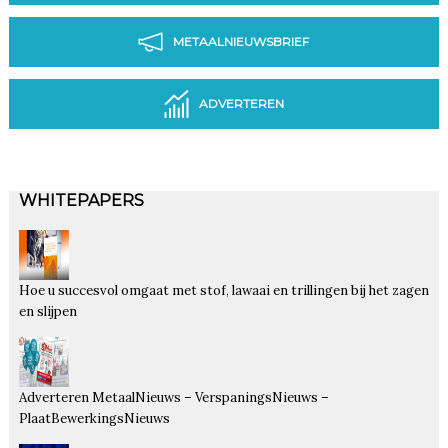
METAALNIEUWSBRIEF
ADVERTEREN
WHITEPAPERS
Hoe u succesvol omgaat met stof, lawaai en trillingen bij het zagen
en slijpen
Adverteren MetaalNieuws – VerspaningsNieuws –
PlaatBewerkingsNieuws