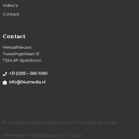
Video’s
Contact
Contact
MetaalNieuws
Tweelingenlaan 51
7324 AP Apeldoorn
+31 (0)55 – 360 1060
info@54umedia.nl
© Copyright 2026 Metaalnieuws | Powered by
iClicks
Adverteren MetaalNieuws
Colofon