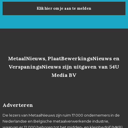
Klik hier om je aan te melden
MetaalNieuws, PlaatBewerkingsNieuws en
VerspaningsNieuws zijn uitgaven van 54U
Media BV
Adverteren
De lezers van MetaalNieuws zijn ruim 17.000 ondernemers in de
Nederlandse en Belgische metaalverwerkende industrie,
waarvan er 12.000 behoren tot het midden- en kleinbedrijf (MKB).