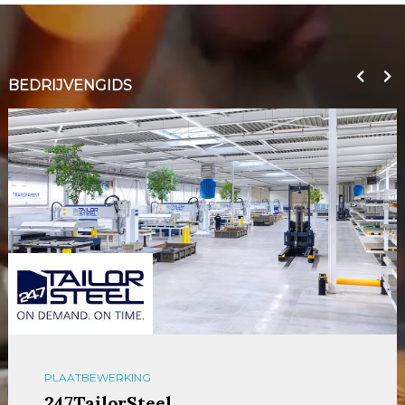
BEDRIJVENGIDS
PLAATBEWERKING
247TailorSteel