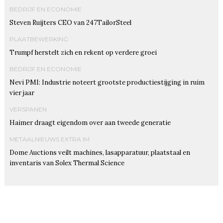
BEDRIJF EN ECONOMIE
Steven Ruijters CEO van 247TailorSteel
PLAATBEWERKING
Trumpf herstelt zich en rekent op verdere groei
BEDRIJF EN ECONOMIE
Nevi PMI: Industrie noteert grootste productiestijging in ruim
vier jaar
VERSPANEN
Haimer draagt eigendom over aan tweede generatie
METAALNIEUWS EXTRA IM
Dome Auctions veilt machines, lasapparatuur, plaatstaal en
inventaris van Solex Thermal Science