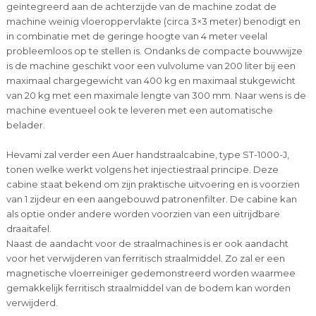
geïntegreerd aan de achterzijde van de machine zodat de
machine weinig vloeroppervlakte (circa 3×3 meter) benodigt en
in combinatie met de geringe hoogte van 4 meter veelal
probleemloos op te stellen is. Ondanks de compacte bouwwijze
is de machine geschikt voor een vulvolume van 200 liter bij een
maximaal chargegewicht van 400 kg en maximaal stukgewicht
van 20 kg met een maximale lengte van 300 mm. Naar wens is de
machine eventueel ook te leveren met een automatische
belader.
Hevami zal verder een Auer handstraalcabine, type ST-1000-J,
tonen welke werkt volgens het injectiestraal principe. Deze
cabine staat bekend om zijn praktische uitvoering en is voorzien
van 1 zijdeur en een aangebouwd patronenfilter. De cabine kan
als optie onder andere worden voorzien van een uitrijdbare
draaitafel.
Naast de aandacht voor de straalmachines is er ook aandacht
voor het verwijderen van ferritisch straalmiddel. Zo zal er een
magnetische vloerreiniger gedemonstreerd worden waarmee
gemakkelijk ferritisch straalmiddel van de bodem kan worden
verwijderd.