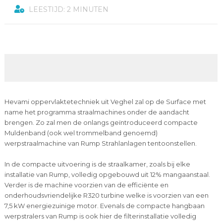
LEESTIJD: 2 MINUTEN
Hevami oppervlaktetechniek uit Veghel zal op de Surface met
name het programma straalmachines onder de aandacht
brengen. Zo zal men de onlangs geïntroduceerd compacte
Muldenband (ook wel trommelband genoemd)
werpstraalmachine van Rump Strahlanlagen tentoonstellen.
In de compacte uitvoering is de straalkamer, zoals bij elke
installatie van Rump, volledig opgebouwd uit 12% mangaanstaal.
Verder is de machine voorzien van de efficiënte en
onderhoudsvriendelijke R320 turbine welke is voorzien van een
7,5 kW energiezuinige motor. Evenals de compacte hangbaan
werpstralers van Rump is ook hier de filterinstallatie volledig