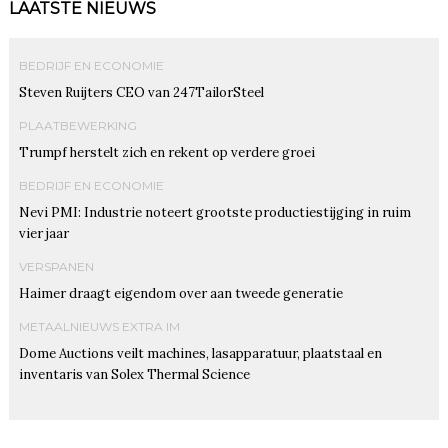
LAATSTE NIEUWS
BEDRIJF EN ECONOMIE
Steven Ruijters CEO van 247TailorSteel
PLAATBEWERKING
Trumpf herstelt zich en rekent op verdere groei
BEDRIJF EN ECONOMIE
Nevi PMI: Industrie noteert grootste productiestijging in ruim
vier jaar
VERSPANEN
Haimer draagt eigendom over aan tweede generatie
METAALNIEUWS EXTRA IM
Dome Auctions veilt machines, lasapparatuur, plaatstaal en
inventaris van Solex Thermal Science