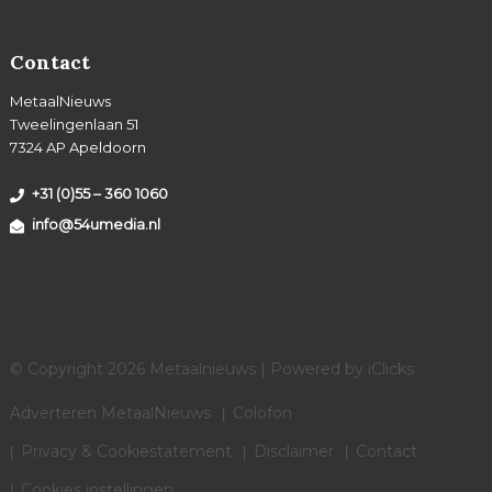
Contact
MetaalNieuws
Tweelingenlaan 51
7324 AP Apeldoorn
+31 (0)55 – 360 1060
info@54umedia.nl
© Copyright 2026 Metaalnieuws | Powered by
iClicks
Adverteren MetaalNieuws
Colofon
Privacy & Cookiestatement
Disclaimer
Contact
Cookies instellingen