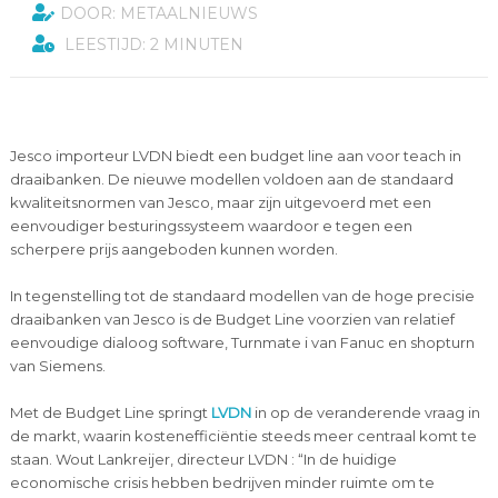
DOOR: METAALNIEUWS
LEESTIJD: 2 MINUTEN
Jesco importeur LVDN biedt een budget line aan voor teach in
draaibanken. De nieuwe modellen voldoen aan de standaard
kwaliteitsnormen van Jesco, maar zijn uitgevoerd met een
eenvoudiger besturingssysteem waardoor e tegen een
scherpere prijs aangeboden kunnen worden.
In tegenstelling tot de standaard modellen van de hoge precisie
draaibanken van Jesco is de Budget Line voorzien van relatief
eenvoudige dialoog software, Turnmate i van Fanuc en shopturn
van Siemens.
Met de Budget Line springt
LVDN
in op de veranderende vraag in
de markt, waarin kostenefficiëntie steeds meer centraal komt te
staan. Wout Lankreijer, directeur LVDN : “In de huidige
economische crisis hebben bedrijven minder ruimte om te