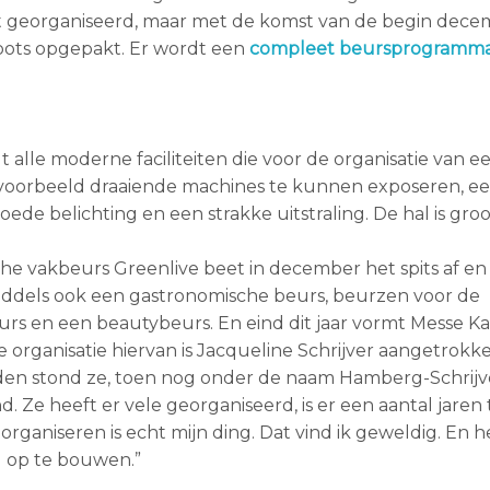
 georganiseerd, maar met de komst van de begin dece
roots opgepakt. Er wordt een
compleet beursprogramm
 alle moderne faciliteiten die voor de organisatie van e
jvoorbeeld draaiende machines te kunnen exposeren, ee
e belichting en een strakke uitstraling. De hal is gro
che vakbeurs Greenlive beet in december het spits af en
iddels ook een gastronomische beurs, beurzen voor de
s en een beautybeurs. En eind dit jaar vormt Messe Ka
rganisatie hiervan is Jacqueline Schrijver aangetrokken.
den stond ze, toen nog onder de naam Hamberg-Schrijve
 Ze heeft er vele georganiseerd, is er een aantal jaren 
 organiseren is echt mijn ding. Dat vind ik geweldig. En he
 op te bouwen.”