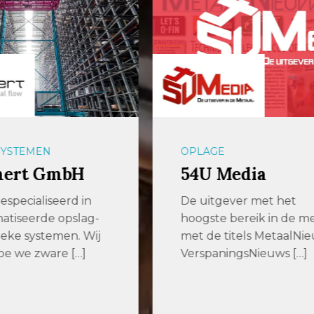
E
ZAAGMACHINES
 Media
Promatt
gever met het
Zaagt u moeilijk
e bereik in de metaal
verspaanbaar materia
 titels MetaalNieuws,
stelt u hoge eisen aa
ningsNieuws […]
nauwkeurigheid,
betrouwbaarheid en 