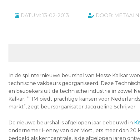
DATUM: 13-02-2013
DOOR: METAAL
In de splinternieuwe beurshal van Messe Kalkar wor
technische vakbeurs georganiseerd. Deze Technische 
en bezoekers uit de technische industrie in zowel N
Kalkar. “TIM biedt prachtige kansen voor Nederland
markt”, zegt beursorganisator Jacqueline Schrijver.
De nieuwe beurshal is afgelopen jaar gebouwd in
K
ondernemer Henny van der Most, iets meer dan 20 kil
bedoeld als kerncentrale, is de afgelopen jaren ont