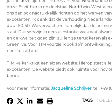
juist in deze tijd heel interessant voor Nederlandse
onze. Er zit hier in de deelstaat Nordrhein-Westfalen
ons dan ook nadrukkelijk richten op het werven van 
exposanten. Ik denk dat de verhouding Nederlands-D
duur 50-50. We verwachten namelijk dat de animo va
staat. Duitsers zijn in eerste instantie vaak wat af
en de kwaliteit goed zijn, zullen ze terugkeren als 
Greenlive. Voor TIM voorzie ik ook zo’n ontwikkeling,
neer te zetten.”
TIM Kalkar krijgt een eigen website. Hierop staat all
exposanten. De website biedt ook ruimte voor novi
beurs.
Voor meer informatie:
Jacqueline Schrijver
, tel. +49 
TAGS
TOELE