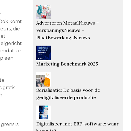
r
 Ook komt
Adverteren MetaalNieuws –
eurs, die
VerspaningsNieuws –
met
PlaatBewerkingsNieuws
elgericht
 omdat ze
op een
Marketing Benchmark 2025
de
gratis.
Serialisatie: De basis voor de
n
gedigitaliseerde productie
Digitaliseer met ERP-software: waar
grens is
begin je?