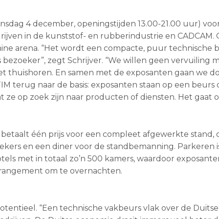
sdag 4 december, openingstijden 13.00-21.00 uur) voo
ijven in de kunststof- en rubberindustrie en CADCAM.
hine arena. “Het wordt een compacte, puur technische b
s bezoeker”, zegt Schrijver. “We willen geen vervuiling 
niet thuishoren. En samen met de exposanten gaan we do
 TIM terug naar de basis: exposanten staan op een beurs
ze op zoek zijn naar producten of diensten. Het gaat 
 betaalt één prijs voor een compleet afgewerkte stand, 
oekers en een diner voor de standbemanning. Parkeren is 
els met in totaal zo’n 500 kamers, waardoor exposante
arrangement om te overnachten.
otentieel. “Een technische vakbeurs vlak over de Duitse 