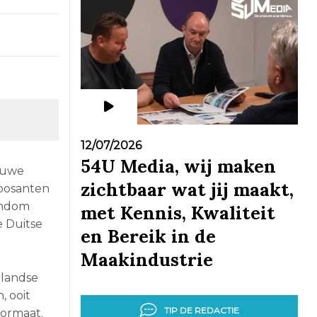
12/07/2026
54U Media, wij maken
ieuwe
zichtbaar wat jij maakt,
xposanten
rondom
met Kennis, Kwaliteit
e Duitse
en Bereik in de
Maakindustrie
rlandse
, ooit
TIP DE REDACTIE
formaat.