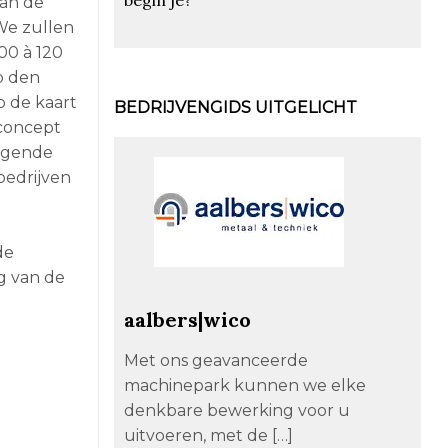
dan de
 We zullen
00 à 120
p den
p de kaart
BEDRIJVENGIDS UITGELICHT
 concept
olgende
 bedrijven
de
g van de
aalbers|wico
Met ons geavanceerde
machinepark kunnen we elke
denkbare bewerking voor u
uitvoeren, met de […]