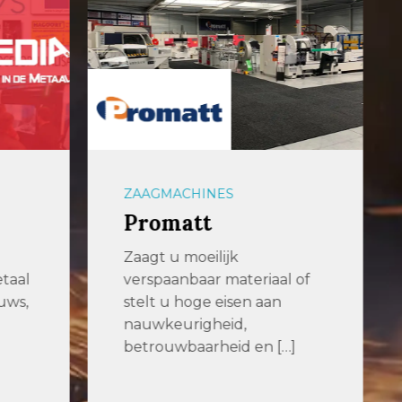
PLAATBEWERKING
JÖRG Machines
Voor machines die werken
al of
Al jarenlang zijn wij bij JÖRG
n
Machines BV fabrikant en
[…]
[…]