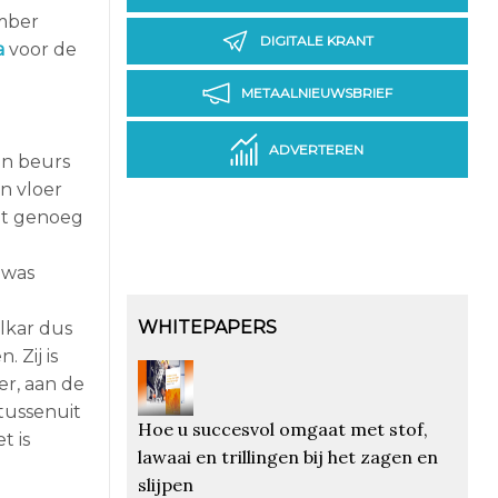
mber
DIGITALE KRANT
a
voor de
METAALNIEUWSBRIEF
ADVERTEREN
en beurs
n vloer
ot genoeg
 was
WHITEPAPERS
lkar dus
 Zij is
r, aan de
tussenuit
Hoe u succesvol omgaat met stof,
t is
lawaai en trillingen bij het zagen en
slijpen