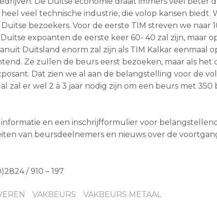
 bedrijven. De Duitse economie draait immers veel beter 
 heel veel technische industrie, die volop kansen biedt.
Duitse bezoekers. Voor de eerste TIM streven we naar 1
uitse expoanten de eerste keer 60- 40 zal zijn, maar o
nuit Duitsland enorm zal zijn als TIM Kalkar eenmaal o
wachtend. Ze zullen de beurs eerst bezoeken, maar als het
exposant. Dat zien we al aan de belangstelling voor de v
 al zal er wel 2 à 3 jaar nodig zijn om een beurs met 350
e informatie en een inschrijfformulier voor belangstellen
teiten van beursdeelnemers en nieuws over de voortgan
(0)2824 / 910 – 197
VEREN
VAKBEURS
VAKBEURS METAAL