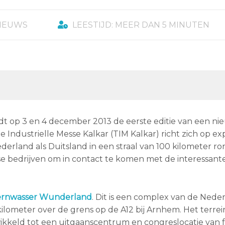
NIEUWS
LEESTIJD: MEER DAN 5 MINUTEN
dt op 3 en 4 december 2013 de eerste editie van een n
Industrielle Messe Kalkar (TIM Kalkar) richt zich op e
ederland als Duitsland in een straal van 100 kilometer 
se bedrijven om in contact te komen met de interessant
ernwasser Wunderland
. Dit is een complex van de Nede
ometer over de grens op de A12 bij Arnhem. Het terrein
wikkeld tot een uitgaanscentrum en congreslocatie van 