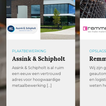
OPSLAGSYSTEMEN
OPLAG
Remmert GmbH
54U
Wij zijn gespecialiseerd in
De uit
geautomatiseerde opslag-
hoogst
en logistieke systemen. Wij
met de
weten hoe we zware […]
Verspa