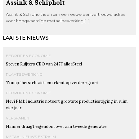
Assink & Schipholt
Assink & Schipholt is al ruim een eeuw een vertrouwd adres
voor hoogwaardige metaalbewerking […]
LAATSTE NIEUWS
BEDRIJF EN ECONOMIE
Steven Ruijters CEO van 247TailorSteel
PLAATBEWERKING
Trumpf herstelt zich en rekent op verdere groei
BEDRIJF EN ECONOMIE
Nevi PMI: Industrie noteert grootste productiestijging in ruim
vier jaar
VERSPANEN
Haimer draagt eigendom over aan tweede generatie
METAALNIEUWS EXTRA IM