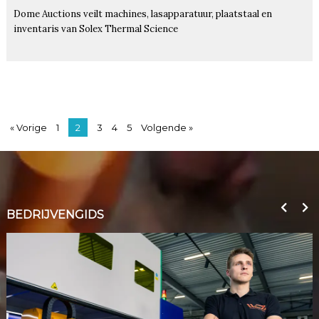
Dome Auctions veilt machines, lasapparatuur, plaatstaal en
inventaris van Solex Thermal Science
« Vorige
1
2
3
4
5
Volgende »
BEDRIJVENGIDS