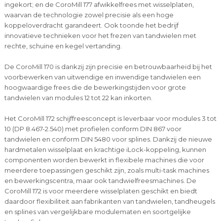
ingekort; en de CoroMill 177 afwikkelfrees met wisselplaten,
waarvan de technologie zowel precisie als een hoge
koppeloverdracht garandeert. Ook toonde het bedrijf
innovatieve technieken voor het frezen van tandwielen met
rechte, schuine en kegel vertanding.
De CoroMill 170 is dankzij zijn precisie en betrouwbaarheid bij het
voorbewerken van uitwendige en inwendige tandwielen een
hoogwaardige frees die de bewerkingstijden voor grote
tandwielen van modules 12 tot 22 kan inkorten.
Het CoroMill 172 schijffreesconcept is leverbaar voor modules 3 tot
10 (DP 8.467-2.540) met profielen conform DIN 867 voor
tandwielen en conform DIN 5480 voor splines. Dankzij de nieuwe
hardmetalen wisselplaat en krachtige iLock-koppeling, kunnen
componenten worden bewerkt in flexibele machines die voor
meerdere toepassingen geschikt zijn, zoals multi-task machines
en bewerkingscentra, maar ook tandwielfreesmachines. De
CoroMill 172 is voor meerdere wisselplaten geschikt en biedt
daardoor flexibiliteit aan fabrikanten van tandwielen, tandheugels
en splines van vergelijkbare modulematen en soortgelijke