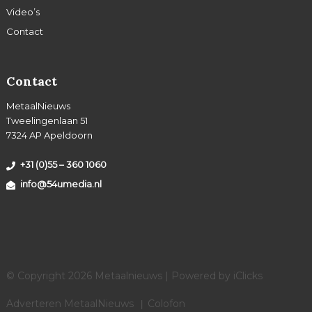
Video’s
Contact
Contact
MetaalNieuws
Tweelingenlaan 51
7324 AP Apeldoorn
+31 (0)55 – 360 1060
info@54umedia.nl
© Copyright 2026 Metaalnieuws | Powered by
iClicks
Adverteren MetaalNieuws
Colofon