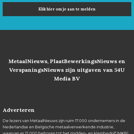
Klik hier om je aan te melden
MetaalNieuws, PlaatBewerkingsNieuws en
VerspaningsNieuws zijn uitgaven van 54U
Media BV
Adverteren
De lezers van MetaalNieuws zijn ruim 17.000 ondernemers in de
Nederlandse en Belgische metaalverwerkende industrie,
waarvan er 12.000 behoren tot het midden- en kleinbedrijf (MKB).