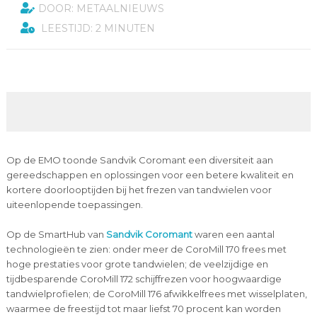
DOOR: METAALNIEUWS
LEESTIJD: 2 MINUTEN
Op de EMO toonde Sandvik Coromant een diversiteit aan
gereedschappen en oplossingen voor een betere kwaliteit en
kortere doorlooptijden bij het frezen van tandwielen voor
uiteenlopende toepassingen.
Op de SmartHub van
Sandvik Coromant
waren een aantal
technologieën te zien: onder meer de CoroMill 170 frees met
hoge prestaties voor grote tandwielen; de veelzijdige en
tijdbesparende CoroMill 172 schijffrezen voor hoogwaardige
tandwielprofielen; de CoroMill 176 afwikkelfrees met wisselplaten,
waarmee de freestijd tot maar liefst 70 procent kan worden