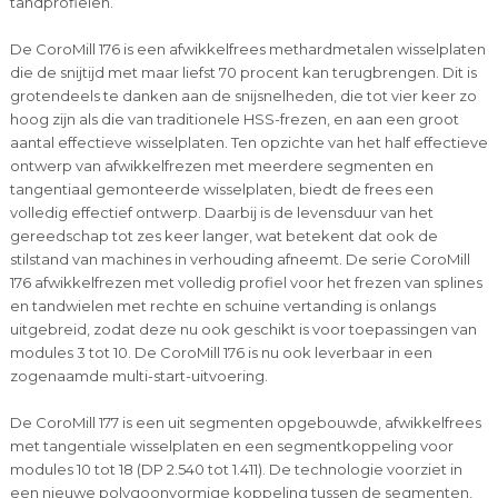
tandprofielen.
De CoroMill 176 is een afwikkelfrees methardmetalen wisselplaten
die de snijtijd met maar liefst 70 procent kan terugbrengen. Dit is
grotendeels te danken aan de snijsnelheden, die tot vier keer zo
hoog zijn als die van traditionele HSS-frezen, en aan een groot
aantal effectieve wisselplaten. Ten opzichte van het half effectieve
ontwerp van afwikkelfrezen met meerdere segmenten en
tangentiaal gemonteerde wisselplaten, biedt de frees een
volledig effectief ontwerp. Daarbij is de levensduur van het
gereedschap tot zes keer langer, wat betekent dat ook de
stilstand van machines in verhouding afneemt. De serie CoroMill
176 afwikkelfrezen met volledig profiel voor het frezen van splines
en tandwielen met rechte en schuine vertanding is onlangs
uitgebreid, zodat deze nu ook geschikt is voor toepassingen van
modules 3 tot 10. De CoroMill 176 is nu ook leverbaar in een
zogenaamde multi-start-uitvoering.
De CoroMill 177 is een uit segmenten opgebouwde, afwikkelfrees
met tangentiale wisselplaten en een segmentkoppeling voor
modules 10 tot 18 (DP 2.540 tot 1.411). De technologie voorziet in
een nieuwe polygoonvormige koppeling tussen de segmenten,