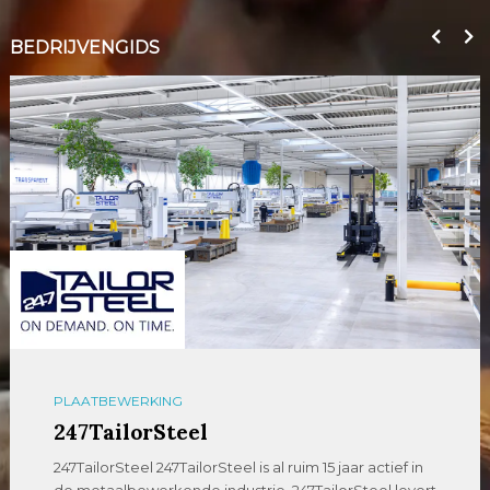
BEDRIJVENGIDS
PLAATBEWERKING
247TailorSteel
247TailorSteel 247TailorSteel is al ruim 15 jaar actief in