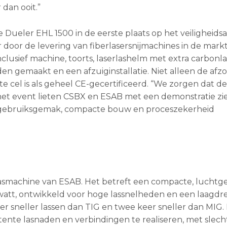
 dan ooit.”
 de Dueler EHL 1500 in de eerste plaats op het veiligheids
 door de levering van fiberlasersnijmachines in de markt
lusief machine, toorts, laserlashelm met extra carbonl
en gemaakt en een afzuiginstallatie. Niet alleen de afzo
e cel is als geheel CE-gecertificeerd. “We zorgen dat d
 het event lieten CSBX en ESAB met een demonstratie zi
n gebruiksgemak, compacte bouw en proceszekerheid
rlasmachine van ESAB. Het betreft een compacte, luchtg
watt, ontwikkeld voor hoge lassnelheden en een laagd
er sneller lassen dan TIG en twee keer sneller dan MIG.
ente lasnaden en verbindingen te realiseren, met slech