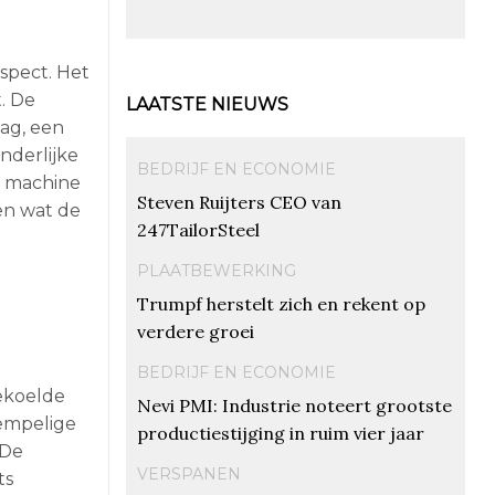
aspect. Het
. De
LAATSTE NIEUWS
aag, een
nderlijke
BEDRIJF EN ECONOMIE
e machine
Steven Ruijters CEO van
en wat de
247TailorSteel
PLAATBEWERKING
Trumpf herstelt zich en rekent op
verdere groei
BEDRIJF EN ECONOMIE
ekoelde
Nevi PMI: Industrie noteert grootste
rempelige
productiestijging in ruim vier jaar
 De
VERSPANEN
ts