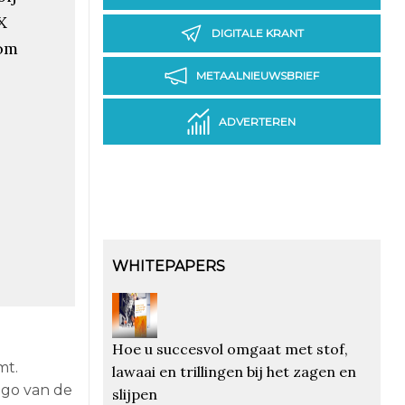
X
DIGITALE KRANT
om
METAALNIEUWSBRIEF
ADVERTEREN
WHITEPAPERS
Hoe u succesvol omgaat met stof,
mt.
lawaai en trillingen bij het zagen en
ago van de
slijpen