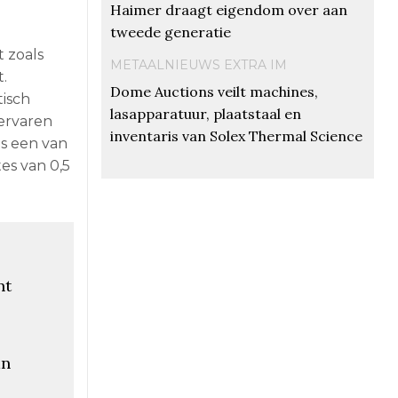
Haimer draagt eigendom over aan
tweede generatie
t zoals
METAALNIEUWS EXTRA IM
.
Dome Auctions veilt machines,
tisch
lasapparatuur, plaatstaal en
 ervaren
inventaris van Solex Thermal Science
is een van
es van 0,5
nt
an