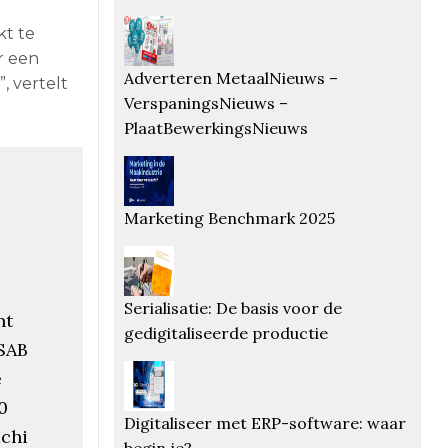
kt te
r een
Adverteren MetaalNieuws –
, vertelt
VerspaningsNieuws –
PlaatBewerkingsNieuws
Marketing Benchmark 2025
Serialisatie: De basis voor de
nt
gedigitaliseerde productie
SAB
e
0
Digitaliseer met ERP-software: waar
chi
begin je?