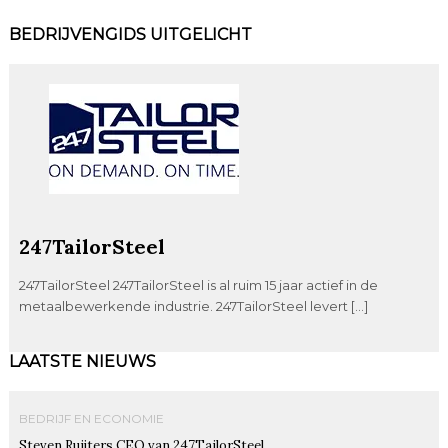
BEDRIJVENGIDS UITGELICHT
247TailorSteel
247TailorSteel 247TailorSteel is al ruim 15 jaar actief in de
metaalbewerkende industrie. 247TailorSteel levert […]
LAATSTE NIEUWS
BEDRIJF EN ECONOMIE
Steven Ruijters CEO van 247TailorSteel