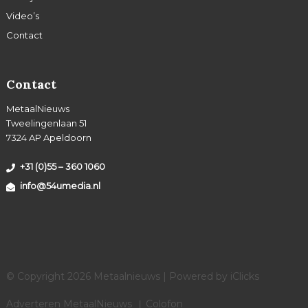
Video’s
Contact
Contact
MetaalNieuws
Tweelingenlaan 51
7324 AP Apeldoorn
+31 (0)55 – 360 1060
info@54umedia.nl
© Copyright 2026 Metaalnieuws | Powered by
iClicks
Adverteren MetaalNieuws
Colofon