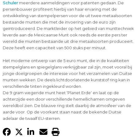
Schuler
meerdere aanmeldingen voor patenten gedaan. De
persenbouwer profiteert hierbij van haar ervaring met de
ontwikkeling van stempelpersen voor de uit twee metaalsoorten
bestaande munten die met de invoering van de euro zijn
geïntroduceerd. De marktleider op het gebied van munttechniek
leverde aan de Mexicaanse Munt ook reeds de eerste pers ter
wereld die munten bestaande uit drie metaalsoorten produceert.
Deze heeft een capaciteit van 500 stuks per minuut.
Het moderne ontwerp van de 5 euro munt, die in de kwaliteiten
stempelglans en spiegelglans verkrijgbaar zal zijn, moet vooral bij
jonge doelgroepen de interesse voor het verzamelen van Duitse
munten wekken. De deels lichtdoorlatende kunststof ring kan in
verschillende tinten ingekleurd worden.
De 9 gram wegende munt heet ‘Planet Erde‘ en laat op de
achterzijde een door verschillende hemellichamen omgeven
wereldbol zien. De blauwe ring stelt daarbij de atmosfeer van de
aarde voor. Op de voorkant staan naast de bekende Duitse
adelaar de twaalf EU-sterren.