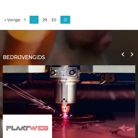
« Vorige
1
…
29
30
31
BEDRIJVENGIDS