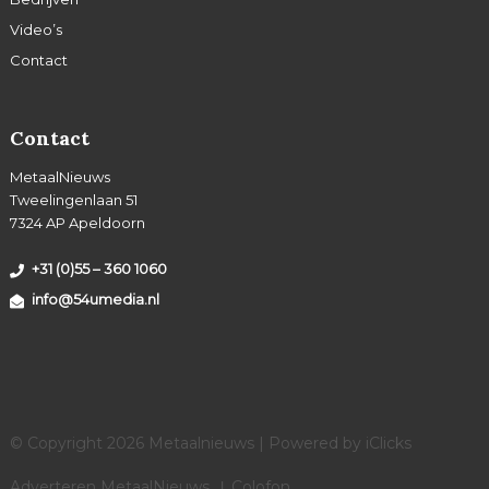
Video’s
Contact
Contact
MetaalNieuws
Tweelingenlaan 51
7324 AP Apeldoorn
+31 (0)55 – 360 1060
info@54umedia.nl
© Copyright 2026 Metaalnieuws | Powered by
iClicks
Adverteren MetaalNieuws
Colofon