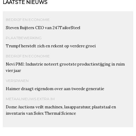
LAATSTE NIEUWS
BEDRIJF EN ECONOMIE
Steven Ruijters CEO van 247TailorSteel
PLAATBEWERKING
Trumpf herstelt zich en rekent op verdere groei
BEDRIJF EN ECONOMIE
Nevi PMI: Industrie noteert grootste productiestijging in ruim
vier jaar
VERSPANEN
Haimer draagt eigendom over aan tweede generatie
METAALNIEUWS EXTRA IM
Dome Auctions veilt machines, lasapparatuur, plaatstaal en
inventaris van Solex Thermal Science