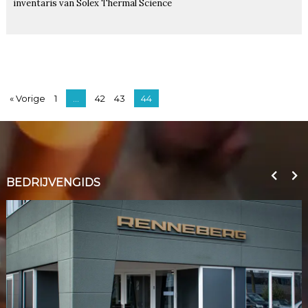
inventaris van Solex Thermal Science
« Vorige
1
…
42
43
44
BEDRIJVENGIDS