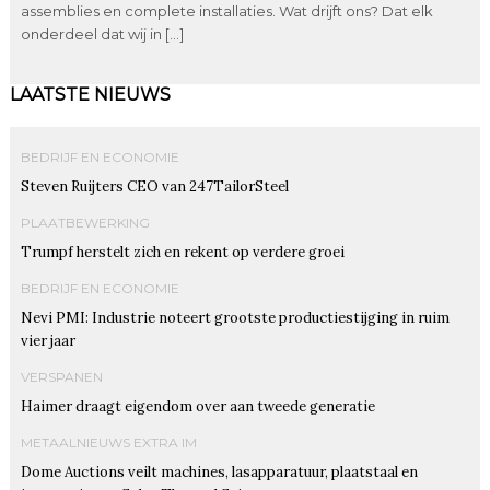
assemblies en complete installaties. Wat drijft ons? Dat elk
onderdeel dat wij in […]
LAATSTE NIEUWS
BEDRIJF EN ECONOMIE
Steven Ruijters CEO van 247TailorSteel
PLAATBEWERKING
Trumpf herstelt zich en rekent op verdere groei
BEDRIJF EN ECONOMIE
Nevi PMI: Industrie noteert grootste productiestijging in ruim
vier jaar
VERSPANEN
Haimer draagt eigendom over aan tweede generatie
METAALNIEUWS EXTRA IM
Dome Auctions veilt machines, lasapparatuur, plaatstaal en