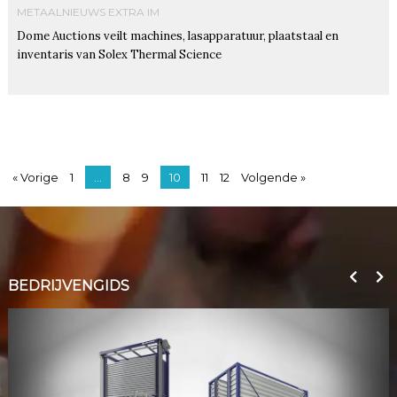
METAALNIEUWS EXTRA IM
Dome Auctions veilt machines, lasapparatuur, plaatstaal en
inventaris van Solex Thermal Science
« Vorige
1
…
8
9
10
11
12
Volgende »
BEDRIJVENGIDS