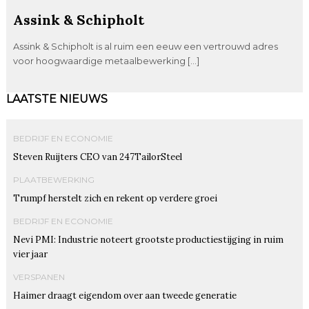
Assink & Schipholt
Assink & Schipholt is al ruim een eeuw een vertrouwd adres
voor hoogwaardige metaalbewerking […]
LAATSTE NIEUWS
BEDRIJF EN ECONOMIE
Steven Ruijters CEO van 247TailorSteel
PLAATBEWERKING
Trumpf herstelt zich en rekent op verdere groei
BEDRIJF EN ECONOMIE
Nevi PMI: Industrie noteert grootste productiestijging in ruim
vier jaar
VERSPANEN
Haimer draagt eigendom over aan tweede generatie