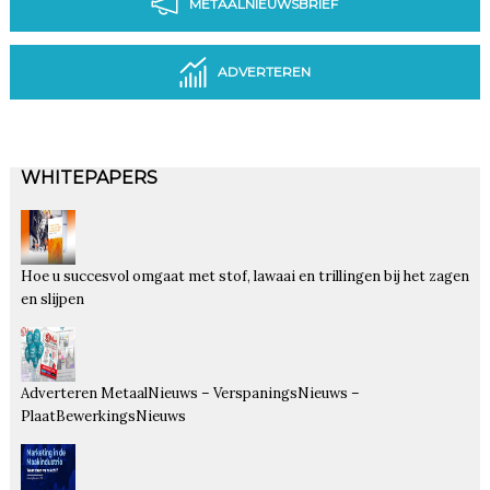
METAALNIEUWSBRIEF
ADVERTEREN
WHITEPAPERS
Hoe u succesvol omgaat met stof, lawaai en trillingen bij het zagen
en slijpen
Adverteren MetaalNieuws – VerspaningsNieuws –
PlaatBewerkingsNieuws