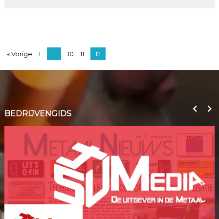
« Vorige
1
…
10
11
12
BEDRIJVENGIDS