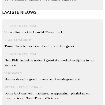
LAATSTE NIEUWS
BEDRIJF EN ECONOMIE
Steven Ruijters CEO van 247TailorSteel
PLAATBEWERKING
Trumpf herstelt zich en rekent op verdere groei
BEDRIJF EN ECONOMIE
Nevi PMI: Industrie noteert grootste productiestijging in ruim
vier jaar
VERSPANEN
Haimer draagt eigendom over aan tweede generatie
METAALNIEUWS EXTRA IM
Dome Auctions veilt machines, lasapparatuur, plaatstaal en
inventaris van Solex Thermal Science