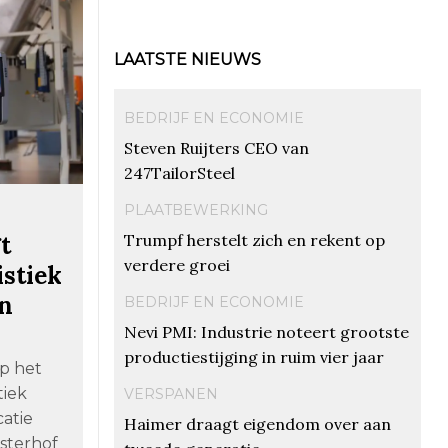
LAATSTE NIEUWS
BEDRIJF EN ECONOMIE
Steven Ruijters CEO van
247TailorSteel
PLAATBEWERKING
Trumpf herstelt zich en rekent op
t
verdere groei
istiek
en
BEDRIJF EN ECONOMIE
Nevi PMI: Industrie noteert grootste
productiestijging in ruim vier jaar
p het
tiek
VERSPANEN
atie
Haimer draagt eigendom over aan
sterhof