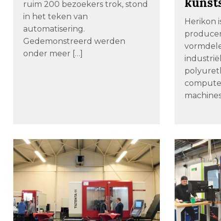
kunst
ruim 200 bezoekers trok, stond
in het teken van
Herikon i
automatisering.
producen
Gedemonstreerd werden
vormdele
onder meer […]
industri
polyure
compute
machines