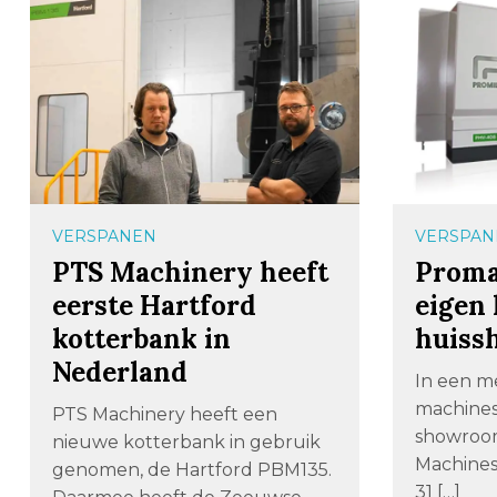
VERSPANEN
VERSPAN
PTS Machinery heeft
Proma
eerste Hartford
eigen 
kotterbank in
huiss
Nederland
In een me
machines
PTS Machinery heeft een
showroo
nieuwe kotterbank in gebruik
Machines
genomen, de Hartford PBM135.
31 […]