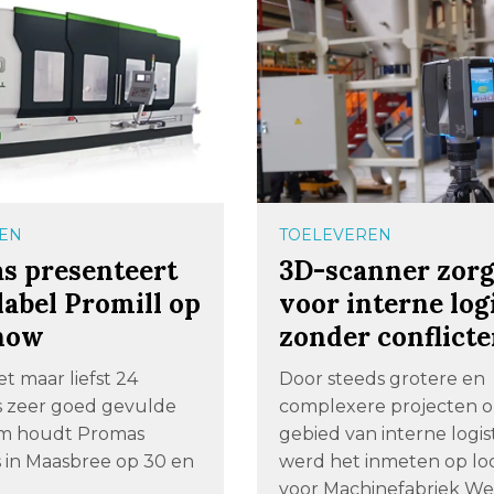
EN
TOELEVEREN
s presenteert
3D-scanner zorg
label Promill op
voor interne log
how
zonder conflict
t maar liefst 24
Door steeds grotere en
 zeer goed gevulde
complexere projecten o
m houdt Promas
gebied van interne logis
 in Maasbree op 30 en
werd het inmeten op loc
voor Machinefabriek We