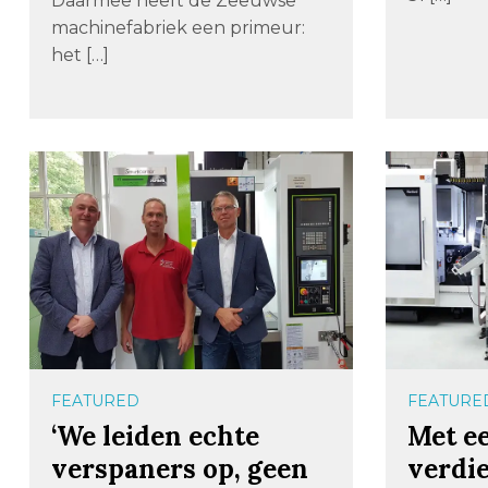
Daarmee heeft de Zeeuwse
machinefabriek een primeur:
het […]
FEATURED
FEATURE
‘We leiden echte
Met e
verspaners op, geen
verdie