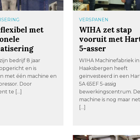
ISERING
VERSPANEN
flexibel met
WIHA zet stap
ionele
vooruit met Har
atisering
5-asser
zijn bedrijf 8 jaar
WIHA Machinefabriek in
opgericht en is
Haaksbergen heeft
n met één machine en
geïnvesteerd in een Har
ressor. Door
5A 65EF 5-assig
nt te […]
bewerkingscentrum. D
machine is nog maar ne
[…]