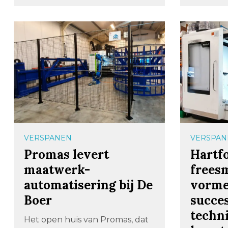
VERSPANEN
VERSPAN
Promas levert
Hartf
maatwerk-
frees
automatisering bij De
vorme
Boer
succes
techn
Het open huis van Promas, dat