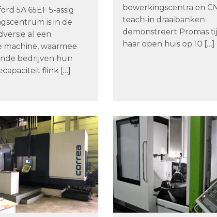
bewerkingscentra en C
ord 5A 65EF 5-assig
teach-in draaibanken
gscentrum is in de
demonstreert Promas ti
versie al een
haar open huis op 10 […]
e machine, waarmee
nde bedrijven hun
capaciteit flink […]