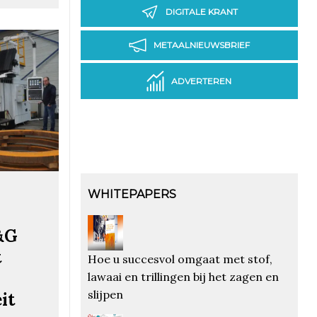
DIGITALE KRANT
METAALNIEUWSBRIEF
ADVERTEREN
WHITEPAPERS
K&G
t
Hoe u succesvol omgaat met stof,
lawaai en trillingen bij het zagen en
slijpen
it