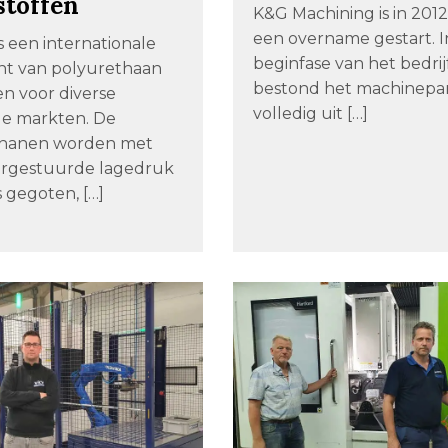
stoffen
K&G Machining is in 2012
een overname gestart. I
s een internationale
beginfase van het bedrij
t van polyurethaan
bestond het machinepa
n voor diverse
volledig uit […]
ële markten. De
thanen worden met
rgestuurde lagedruk
 gegoten, […]