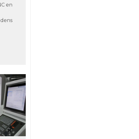
NC en
jdens