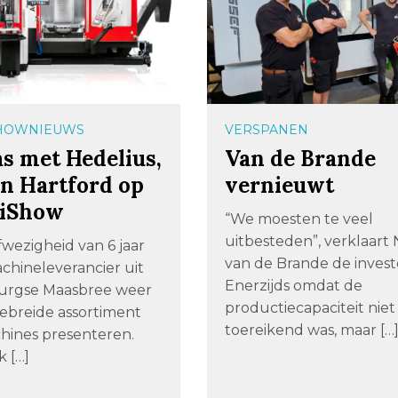
SHOWNIEUWS
VERSPANEN
s met Hedelius,
Van de Brande
n Hartford op
vernieuwt
iShow
“We moesten te veel
uitbesteden”, verklaart 
wezigheid van 6 jaar
van de Brande de invest
chineleverancier uit
Enerzijds omdat de
urgse Maasbree weer
productiecapaciteit niet
gebreide assortiment
toereikend was, maar […
ines presenteren.
k […]