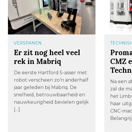
VERSPANEN
TECHNI
Er zit nog heel veel
Proma
rek in Mabriq
CMZ e
Techn
De eerste Hartford 5-asser met
robot verscheen zo’n anderhalf
Na een af
jaar geleden bij Mabriq. De
zal de ma
snelheid, betrouwbaarheid en
het Limb
nauwkeurigheid bevielen gelijk
haar uit
[…]
CNC-mach
Belangrij