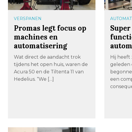
VERSPANEN
AUTOMAT
Promas legt focus op
Super 
machines en
funct
automatisering
autom
Wat direct de aandacht trok
Hij heeft 
tijdens het open huis, waren de
geleden 
Acura 50 en de Tiltenta 11 van
begonne
Hedelius. “We […]
een comp
conseque