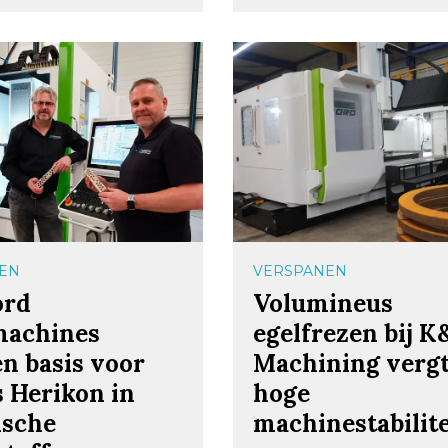
EN
VERSPANEN
ord
Volumineus
machines
egelfrezen bij 
n basis voor
Machining verg
 Herikon in
hoge
ische
machinestabilite